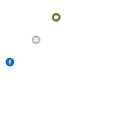


