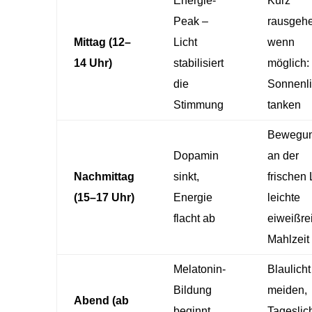
Energie-
Kurz
Peak –
rausgehe
Mittag (12–
Licht
wenn
14 Uhr)
stabilisiert
möglich:
die
Sonnenli
Stimmung
tanken
Bewegu
Dopamin
an der
Nachmittag
sinkt,
frischen L
(15–17 Uhr)
Energie
leichte
flacht ab
eiweißre
Mahlzeit
Melatonin-
Blaulicht
Bildung
meiden,
Abend (ab
beginnt
Tageslich