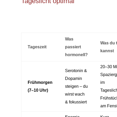
Tageslicht optimal
Was
Was du 
Tageszeit
passiert
kannst
hormonell?
20–30 M
Serotonin &
Spazier
Dopamin
Frühmorgen
im
steigen – du
(7–10 Uhr)
Tageslich
wirst wach
Frühstüc
& fokussiert
am Fenst