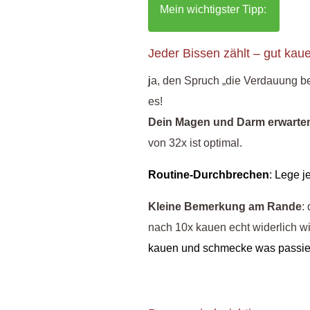
Mein wichtigster Tipp:
Jeder Bissen zählt – gut kau
j
a, den Spruch „die Verdauung be
es!
Dein Magen und Darm erwarten 
von 32x ist optimal.
Routine-Durchbrechen
: Lege 
Kleine Bemerkung am Rande
:
nach 10x kauen echt widerlich wi
kauen und schmecke was passier