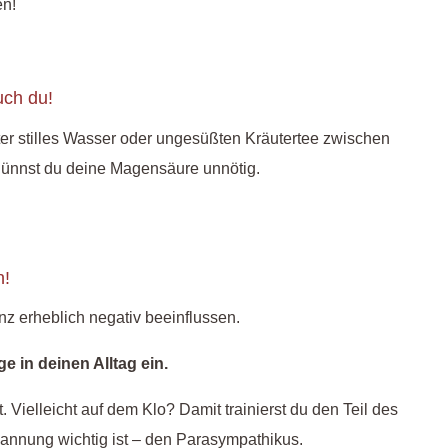
n!
uch du!
iter stilles Wasser oder ungesüßten Kräutertee zwischen
dünnst du deine Magensäure unnötig.
n!
z erheblich negativ beeinflussen.
e in deinen Alltag ein.
t. Vielleicht auf dem Klo?
Damit trainierst du den Teil des
pannung wichtig ist – den Parasympathikus.